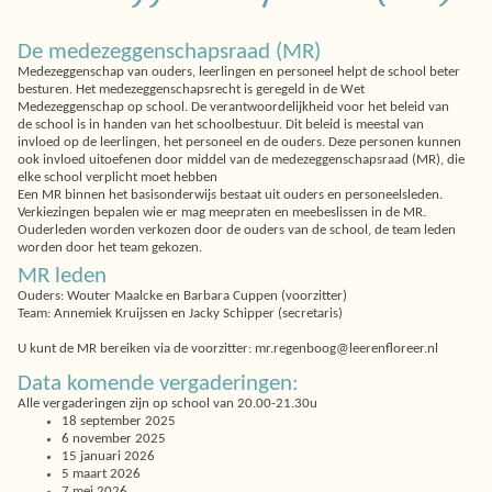
De medezeggenschapsraad (MR)
Medezeggenschap van ouders, leerlingen en personeel helpt de school beter
besturen. Het medezeggenschapsrecht is geregeld in de Wet
Medezeggenschap op school. De verantwoordelijkheid voor het beleid van
de school is in handen van het schoolbestuur. Dit beleid is meestal van
invloed op de leerlingen, het personeel en de ouders. Deze personen kunnen
ook invloed uitoefenen door middel van de medezeggenschapsraad (MR), die
elke school verplicht moet hebben
Een MR binnen het basisonderwijs bestaat uit ouders en personeelsleden.
Verkiezingen bepalen wie er mag meepraten en meebeslissen in de MR.
Ouderleden worden verkozen door de ouders van de school, de team leden
worden door het team gekozen.
MR leden
Ouders: Wouter Maalcke en Barbara Cuppen (voorzitter)
Team: Annemiek Kruijssen en Jacky Schipper (secretaris)
U kunt de MR bereiken via de voorzitter: mr.regenboog@leerenfloreer.nl
Data komende vergaderingen:
Alle vergaderingen zijn op school van 20.00-21.30u
18 september 2025
6 november 2025
15 januari 2026
5 maart 2026
7 mei 2026