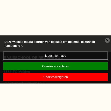
Deze website maakt gebruik van cookies om optimaal te kunnen
functioneren.
Meer informatie
BASISSCHOOL DE REGENBOOG
Veldsingel 4
Cookies accepteren
6581 TC Malden
Cookies weigeren
024-3581163
info@regenboogmalden.nl
DIT IS EEN S.P.O. CONDOR SCHOOL